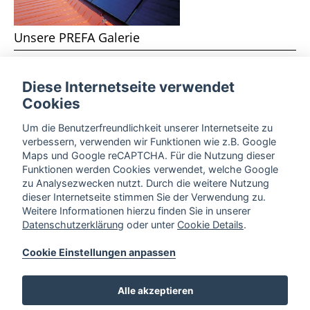
Unsere PREFA Galerie
Unsere PREFA-Galerie zu Dachplatten, Dachschindel,
Diese Internetseite verwendet
Falzschablonen und Prefalz finden Sie hier.
Cookies
Um die Benutzerfreundlichkeit unserer Internetseite zu
verbessern, verwenden wir Funktionen wie z.B. Google
Maps und Google reCAPTCHA. Für die Nutzung dieser
Funktionen werden Cookies verwendet, welche Google
zu Analysezwecken nutzt. Durch die weitere Nutzung
dieser Internetseite stimmen Sie der Verwendung zu.
Weitere Informationen hierzu finden Sie in unserer
Datenschutzerklärung
oder unter
Cookie Details
.
Cookie Einstellungen anpassen
Wir stellen ein: Azubi - Dachdecker/in
Alle akzeptieren
Bewerben Sie sich ab jetzt für das Lehrjahr 2026